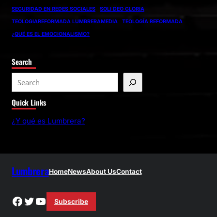
SEGURIDAD EN REDES SOCIALES
SOLI DEO GLORIA
TEOLOGIAREFORMADA LUMBRERAMEDIA
TEOLOGÍA REFORMADA
¿QUÉ ES EL EMOCIONALISMO?
Search
S
e
Quick Links
a
r
¿Y qué es Lumbrera?
c
h
Lumbrera
Home
News
About Us
Contact
Facebook
Twitter
YouTube
Subscribe