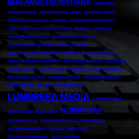
BEREANOS FECRISTIANA
CIBERACOSO
CIBERSEGURIDAD
CIBERSEGURIDAD LATAM
COLOMBIA MEXICO
CRECIMIENTO ESPIRITUAL GENUINO
CRISTIANISMOREFORMADO
CÓMO SABER SI UNA IGLESIA ES SANA
DIEZMOS Y OFRENDAS
DISCERNIMIENTOBIBLICO
DISCERNIMIENTO BÍBLICO
EDUCACIÓN DIGITAL PADRES
EMOCIONALISMO
EMOCIÓN VS EMOCIONALISMO
EVANGELIO DE LA PROSPERIDAD
EXPLOTACIÓN SEXUAL INFANTIL
FALSA ESPIRITUALIDAD
FE O ESTAFA
FORENSE DIGITAL
G3 MINISTRIES
GROOMING
IGLESIAEVANGELICA
INFLUENCERS DE LA FE
JOHN MACARTHUR
JONATHAN EDWARDS
LATINOAMÉRICA
LEY NOKI
LUMBRERABLOG
LUMBRERA MEDIA
LUMBRERAMEDIA
NURIAPIERA
MANIPULACIÓN EN LA IGLESIA
PASTORESDELUJO
PRESENCIA DE DIOS VS SENTIMIENTOS
REFORMADOMINICANA
RELIGIÓN Y EMOCIONES
REPUBLICADOMINICANA
SANA DOCTRINA