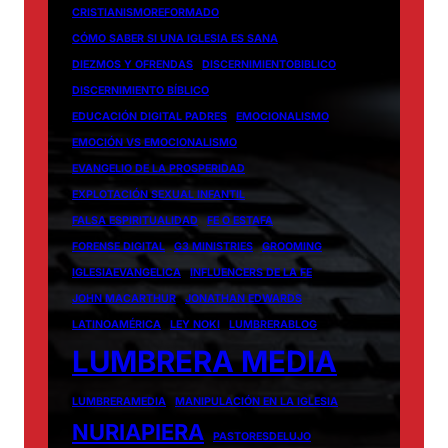
CRISTIANISMOREFORMADO
CÓMO SABER SI UNA IGLESIA ES SANA
DIEZMOS Y OFRENDAS
DISCERNIMIENTOBIBLICO
DISCERNIMIENTO BÍBLICO
EDUCACIÓN DIGITAL PADRES
EMOCIONALISMO
EMOCIÓN VS EMOCIONALISMO
EVANGELIO DE LA PROSPERIDAD
EXPLOTACIÓN SEXUAL INFANTIL
FALSA ESPIRITUALIDAD
FE O ESTAFA
FORENSE DIGITAL
G3 MINISTRIES
GROOMING
IGLESIAEVANGELICA
INFLUENCERS DE LA FE
JOHN MACARTHUR
JONATHAN EDWARDS
LATINOAMÉRICA
LEY NOKI
LUMBRERABLOG
LUMBRERA MEDIA
LUMBRERAMEDIA
MANIPULACIÓN EN LA IGLESIA
NURIAPIERA
PASTORESDELUJO