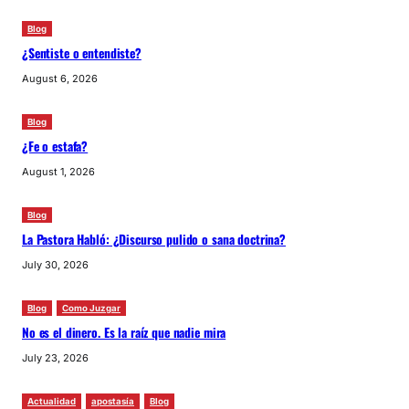
Blog
¿Sentiste o entendiste?
August 6, 2026
Blog
¿Fe o estafa?
August 1, 2026
Blog
La Pastora Habló: ¿Discurso pulido o sana doctrina?
July 30, 2026
Blog
Como Juzgar
No es el dinero. Es la raíz que nadie mira
July 23, 2026
Actualidad
apostasía
Blog