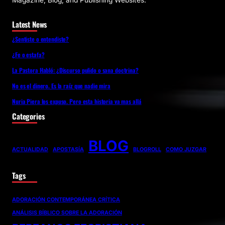
Magazine, Blog, and Publishing Websites.
Latest News
¿Sentiste o entendiste?
¿Fe o estafa?
La Pastora Habló: ¿Discurso pulido o sana doctrina?
No es el dinero. Es la raíz que nadie mira
Nuria Piera los expuso. Pero esta historia va mas allá
Categories
BLOG
ACTUALIDAD
APOSTASÍA
BLOGROLL
COMO JUZGAR
Tags
ADORACIÓN CONTEMPORÁNEA CRÍTICA
ANÁLISIS BÍBLICO SOBRE LA ADORACIÓN