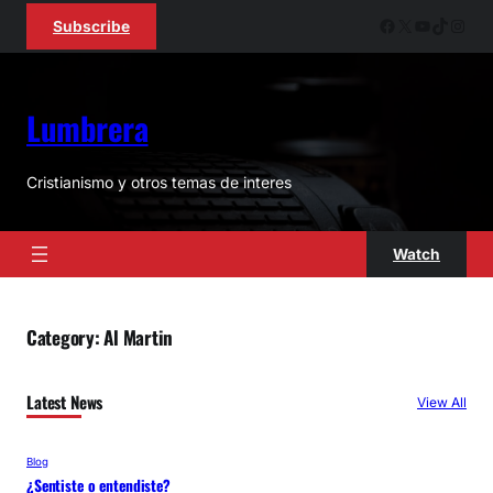
Skip
Facebook
X
YouTube
TikTok
Inst
Subscribe
to
content
Lumbrera
Cristianismo y otros temas de interes
Watch
Category:
Al Martin
Latest News
View All
Blog
¿Sentiste o entendiste?