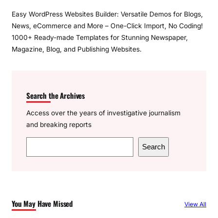
Easy WordPress Websites Builder: Versatile Demos for Blogs,
News, eCommerce and More – One-Click Import, No Coding!
1000+ Ready-made Templates for Stunning Newspaper,
Magazine, Blog, and Publishing Websites.
Search the Archives
Access over the years of investigative journalism
and breaking reports
S
Search
e
a
r
c
You May Have Missed
View All
h