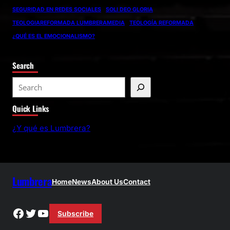
SEGURIDAD EN REDES SOCIALES
SOLI DEO GLORIA
TEOLOGIAREFORMADA LUMBRERAMEDIA
TEOLOGÍA REFORMADA
¿QUÉ ES EL EMOCIONALISMO?
Search
S
e
Quick Links
a
r
¿Y qué es Lumbrera?
c
h
Lumbrera
Home
News
About Us
Contact
Facebook
Twitter
YouTube
Subscribe