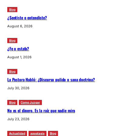
Blog
¿Sentiste o entendiste?
August 6, 2026
Blog
¿Fe o estafa?
August 1, 2026
Blog
La Pastora Habló: ¿Discurso pulido o sana doctrina?
July 30, 2026
Blog
Como Juzgar
No es el dinero. Es la raíz que nadie mira
July 23, 2026
Actualidad
apostasía
Blog