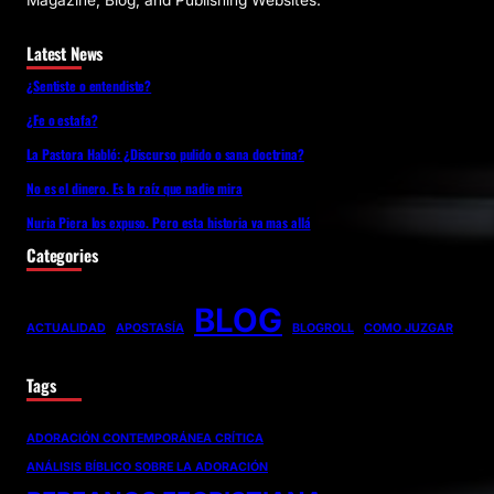
Magazine, Blog, and Publishing Websites.
Latest News
¿Sentiste o entendiste?
¿Fe o estafa?
La Pastora Habló: ¿Discurso pulido o sana doctrina?
No es el dinero. Es la raíz que nadie mira
Nuria Piera los expuso. Pero esta historia va mas allá
Categories
BLOG
ACTUALIDAD
APOSTASÍA
BLOGROLL
COMO JUZGAR
Tags
ADORACIÓN CONTEMPORÁNEA CRÍTICA
ANÁLISIS BÍBLICO SOBRE LA ADORACIÓN