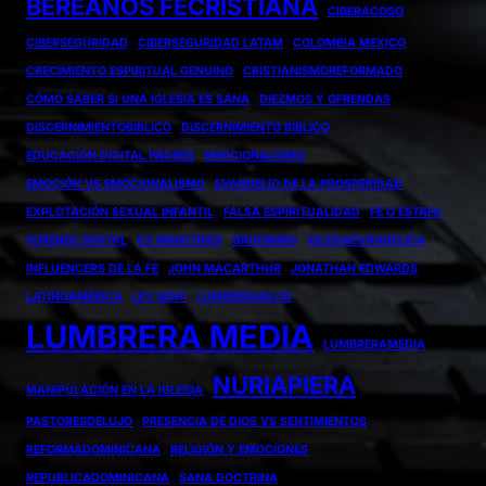
BEREANOS FECRISTIANA
CIBERACOSO
CIBERSEGURIDAD
CIBERSEGURIDAD LATAM
COLOMBIA MEXICO
CRECIMIENTO ESPIRITUAL GENUINO
CRISTIANISMOREFORMADO
CÓMO SABER SI UNA IGLESIA ES SANA
DIEZMOS Y OFRENDAS
DISCERNIMIENTOBIBLICO
DISCERNIMIENTO BÍBLICO
EDUCACIÓN DIGITAL PADRES
EMOCIONALISMO
EMOCIÓN VS EMOCIONALISMO
EVANGELIO DE LA PROSPERIDAD
EXPLOTACIÓN SEXUAL INFANTIL
FALSA ESPIRITUALIDAD
FE O ESTAFA
FORENSE DIGITAL
G3 MINISTRIES
GROOMING
IGLESIAEVANGELICA
INFLUENCERS DE LA FE
JOHN MACARTHUR
JONATHAN EDWARDS
LATINOAMÉRICA
LEY NOKI
LUMBRERABLOG
LUMBRERA MEDIA
LUMBRERAMEDIA
NURIAPIERA
MANIPULACIÓN EN LA IGLESIA
PASTORESDELUJO
PRESENCIA DE DIOS VS SENTIMIENTOS
REFORMADOMINICANA
RELIGIÓN Y EMOCIONES
REPUBLICADOMINICANA
SANA DOCTRINA