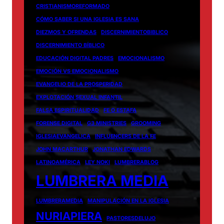
CRISTIANISMOREFORMADO
CÓMO SABER SI UNA IGLESIA ES SANA
DIEZMOS Y OFRENDAS
DISCERNIMIENTOBIBLICO
DISCERNIMIENTO BÍBLICO
EDUCACIÓN DIGITAL PADRES
EMOCIONALISMO
EMOCIÓN VS EMOCIONALISMO
EVANGELIO DE LA PROSPERIDAD
EXPLOTACIÓN SEXUAL INFANTIL
FALSA ESPIRITUALIDAD
FE O ESTAFA
FORENSE DIGITAL
G3 MINISTRIES
GROOMING
IGLESIAEVANGELICA
INFLUENCERS DE LA FE
JOHN MACARTHUR
JONATHAN EDWARDS
LATINOAMÉRICA
LEY NOKI
LUMBRERABLOG
LUMBRERA MEDIA
LUMBRERAMEDIA
MANIPULACIÓN EN LA IGLESIA
NURIAPIERA
PASTORESDELUJO