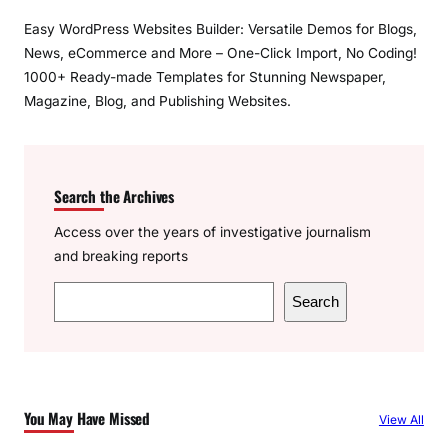
Easy WordPress Websites Builder: Versatile Demos for Blogs,
News, eCommerce and More – One-Click Import, No Coding!
1000+ Ready-made Templates for Stunning Newspaper,
Magazine, Blog, and Publishing Websites.
Search the Archives
Access over the years of investigative journalism
and breaking reports
S
Search
e
a
r
c
You May Have Missed
View All
h