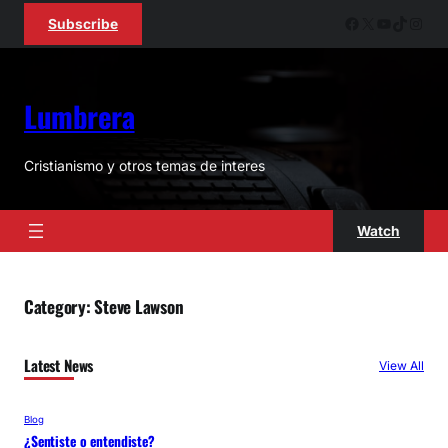
Skip
Facebook
X
YouTube
TikTok
Inst
Subscribe
to
content
Lumbrera
Cristianismo y otros temas de interes
Watch
Category:
Steve Lawson
Latest News
View All
Blog
¿Sentiste o entendiste?