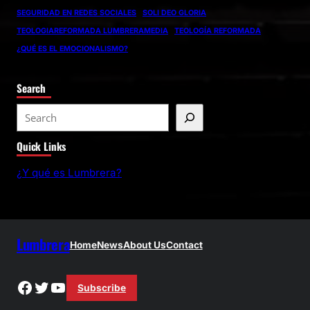
SEGURIDAD EN REDES SOCIALES
SOLI DEO GLORIA
TEOLOGIAREFORMADA LUMBRERAMEDIA
TEOLOGÍA REFORMADA
¿QUÉ ES EL EMOCIONALISMO?
Search
S
e
Quick Links
a
r
¿Y qué es Lumbrera?
c
h
Lumbrera
Home
News
About Us
Contact
Facebook
Twitter
YouTube
Subscribe