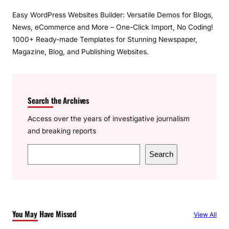
Easy WordPress Websites Builder: Versatile Demos for Blogs,
News, eCommerce and More – One-Click Import, No Coding!
1000+ Ready-made Templates for Stunning Newspaper,
Magazine, Blog, and Publishing Websites.
Search the Archives
Access over the years of investigative journalism
and breaking reports
S
Search
e
a
r
c
You May Have Missed
View All
h