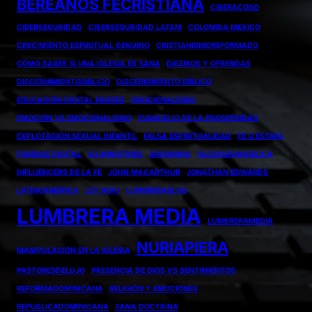
BEREANOS FECRISTIANA
CIBERACOSO
CIBERSEGURIDAD
CIBERSEGURIDAD LATAM
COLOMBIA MEXICO
CRECIMIENTO ESPIRITUAL GENUINO
CRISTIANISMOREFORMADO
CÓMO SABER SI UNA IGLESIA ES SANA
DIEZMOS Y OFRENDAS
DISCERNIMIENTOBIBLICO
DISCERNIMIENTO BÍBLICO
EDUCACIÓN DIGITAL PADRES
EMOCIONALISMO
EMOCIÓN VS EMOCIONALISMO
EVANGELIO DE LA PROSPERIDAD
EXPLOTACIÓN SEXUAL INFANTIL
FALSA ESPIRITUALIDAD
FE O ESTAFA
FORENSE DIGITAL
G3 MINISTRIES
GROOMING
IGLESIAEVANGELICA
INFLUENCERS DE LA FE
JOHN MACARTHUR
JONATHAN EDWARDS
LATINOAMÉRICA
LEY NOKI
LUMBRERABLOG
LUMBRERA MEDIA
LUMBRERAMEDIA
NURIAPIERA
MANIPULACIÓN EN LA IGLESIA
PASTORESDELUJO
PRESENCIA DE DIOS VS SENTIMIENTOS
REFORMADOMINICANA
RELIGIÓN Y EMOCIONES
REPUBLICADOMINICANA
SANA DOCTRINA