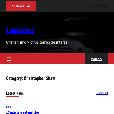
Skip
Facebook
X
YouTube
TikTok
Inst
Subscribe
to
content
Lumbrera
Cristianismo y otros temas de interes
Watch
Category:
Christopher Shaw
Latest News
View All
Blog
¿Sentiste o entendiste?