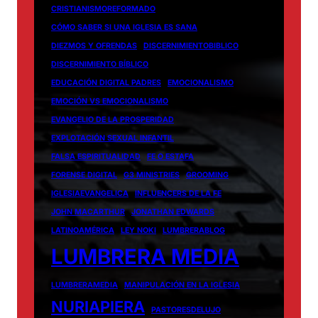
CRISTIANISMOREFORMADO
CÓMO SABER SI UNA IGLESIA ES SANA
DIEZMOS Y OFRENDAS
DISCERNIMIENTOBIBLICO
DISCERNIMIENTO BÍBLICO
EDUCACIÓN DIGITAL PADRES
EMOCIONALISMO
EMOCIÓN VS EMOCIONALISMO
EVANGELIO DE LA PROSPERIDAD
EXPLOTACIÓN SEXUAL INFANTIL
FALSA ESPIRITUALIDAD
FE O ESTAFA
FORENSE DIGITAL
G3 MINISTRIES
GROOMING
IGLESIAEVANGELICA
INFLUENCERS DE LA FE
JOHN MACARTHUR
JONATHAN EDWARDS
LATINOAMÉRICA
LEY NOKI
LUMBRERABLOG
LUMBRERA MEDIA
LUMBRERAMEDIA
MANIPULACIÓN EN LA IGLESIA
NURIAPIERA
PASTORESDELUJO