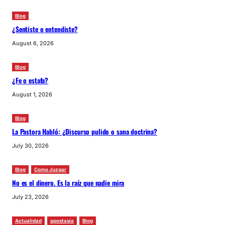
Blog
¿Sentiste o entendiste?
August 6, 2026
Blog
¿Fe o estafa?
August 1, 2026
Blog
La Pastora Habló: ¿Discurso pulido o sana doctrina?
July 30, 2026
Blog
Como Juzgar
No es el dinero. Es la raíz que nadie mira
July 23, 2026
Actualidad
apostasía
Blog