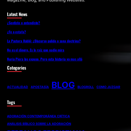
Magazine, Blog, and Publishing Websites.
Latest News
¿Sentiste o entendiste?
¿Fe o estafa?
La Pastora Habló: ¿Discurso pulido o sana doctrina?
No es el dinero. Es la raíz que nadie mira
Nuria Piera los expuso. Pero esta historia va mas allá
Categories
BLOG
ACTUALIDAD
APOSTASÍA
BLOGROLL
COMO JUZGAR
Tags
ADORACIÓN CONTEMPORÁNEA CRÍTICA
ANÁLISIS BÍBLICO SOBRE LA ADORACIÓN