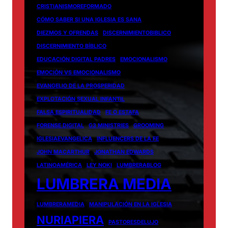
CRISTIANISMOREFORMADO
CÓMO SABER SI UNA IGLESIA ES SANA
DIEZMOS Y OFRENDAS
DISCERNIMIENTOBIBLICO
DISCERNIMIENTO BÍBLICO
EDUCACIÓN DIGITAL PADRES
EMOCIONALISMO
EMOCIÓN VS EMOCIONALISMO
EVANGELIO DE LA PROSPERIDAD
EXPLOTACIÓN SEXUAL INFANTIL
FALSA ESPIRITUALIDAD
FE O ESTAFA
FORENSE DIGITAL
G3 MINISTRIES
GROOMING
IGLESIAEVANGELICA
INFLUENCERS DE LA FE
JOHN MACARTHUR
JONATHAN EDWARDS
LATINOAMÉRICA
LEY NOKI
LUMBRERABLOG
LUMBRERA MEDIA
LUMBRERAMEDIA
MANIPULACIÓN EN LA IGLESIA
NURIAPIERA
PASTORESDELUJO