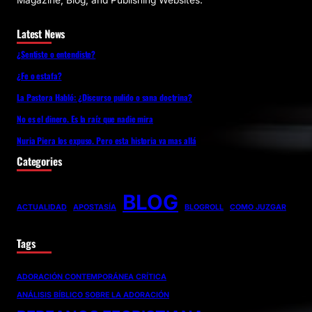
Magazine, Blog, and Publishing Websites.
Latest News
¿Sentiste o entendiste?
¿Fe o estafa?
La Pastora Habló: ¿Discurso pulido o sana doctrina?
No es el dinero. Es la raíz que nadie mira
Nuria Piera los expuso. Pero esta historia va mas allá
Categories
BLOG
ACTUALIDAD
APOSTASÍA
BLOGROLL
COMO JUZGAR
Tags
ADORACIÓN CONTEMPORÁNEA CRÍTICA
ANÁLISIS BÍBLICO SOBRE LA ADORACIÓN