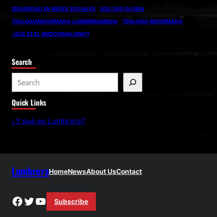
SEGURIDAD EN REDES SOCIALES
SOLI DEO GLORIA
TEOLOGIAREFORMADA LUMBRERAMEDIA
TEOLOGÍA REFORMADA
¿QUÉ ES EL EMOCIONALISMO?
Search
S
e
Quick Links
a
r
¿Y qué es Lumbrera?
c
h
Lumbrera
Home
News
About Us
Contact
Facebook
Twitter
YouTube
Subscribe