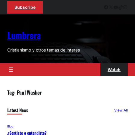
Skip
Facebook
X
YouTube
TikTok
Inst
Subscribe
to
content
Lumbrera
Cristianismo y otros temas de interes
Watch
Tag:
Paul Washer
Latest News
View All
Blog
¿Sentiste o entendiste?