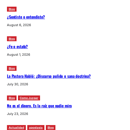
Blog
¿Sentiste o entendiste?
August 6, 2026
Blog
¿Fe o estafa?
August 1, 2026
Blog
La Pastora Habló: ¿Discurso pulido o sana doctrina?
July 30, 2026
Blog
Como Juzgar
No es el dinero. Es la raíz que nadie mira
July 23, 2026
Actualidad
apostasía
Blog