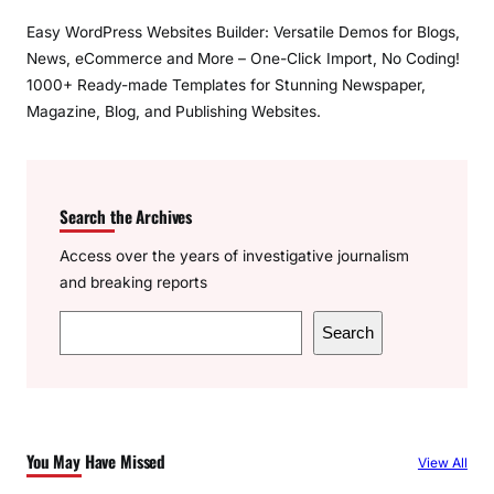
Easy WordPress Websites Builder: Versatile Demos for Blogs,
News, eCommerce and More – One-Click Import, No Coding!
1000+ Ready-made Templates for Stunning Newspaper,
Magazine, Blog, and Publishing Websites.
Search the Archives
Access over the years of investigative journalism
and breaking reports
S
Search
e
a
r
c
You May Have Missed
View All
h