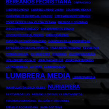
BEREANOS FECRISTIANA
CIBERACOSO
CIBERSEGURIDAD
CIBERSEGURIDAD LATAM
COLOMBIA MEXICO
CRECIMIENTO ESPIRITUAL GENUINO
CRISTIANISMOREFORMADO
CÓMO SABER SI UNA IGLESIA ES SANA
DIEZMOS Y OFRENDAS
DISCERNIMIENTOBIBLICO
DISCERNIMIENTO BÍBLICO
EDUCACIÓN DIGITAL PADRES
EMOCIONALISMO
EMOCIÓN VS EMOCIONALISMO
EVANGELIO DE LA PROSPERIDAD
EXPLOTACIÓN SEXUAL INFANTIL
FALSA ESPIRITUALIDAD
FE O ESTAFA
FORENSE DIGITAL
G3 MINISTRIES
GROOMING
IGLESIAEVANGELICA
INFLUENCERS DE LA FE
JOHN MACARTHUR
JONATHAN EDWARDS
LATINOAMÉRICA
LEY NOKI
LUMBRERABLOG
LUMBRERA MEDIA
LUMBRERAMEDIA
NURIAPIERA
MANIPULACIÓN EN LA IGLESIA
PASTORESDELUJO
PRESENCIA DE DIOS VS SENTIMIENTOS
REFORMADOMINICANA
RELIGIÓN Y EMOCIONES
REPUBLICADOMINICANA
SANA DOCTRINA