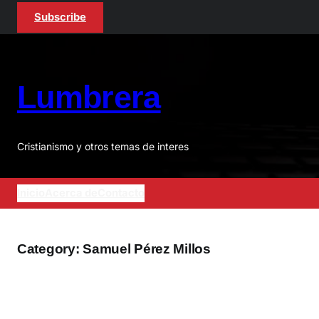
Skip
Subscribe
to
content
Lumbrera
Cristianismo y otros temas de interes
Inicio
Acerca de
Contacto
Category:
Samuel Pérez Millos