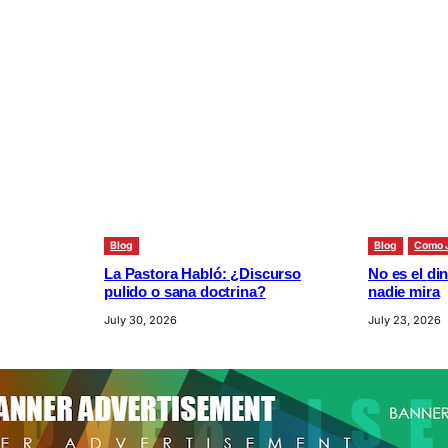
Blog
Blog
Como 
La Pastora Habló: ¿Discurso
No es el din
pulido o sana doctrina?
nadie mira
July 30, 2026
July 23, 2026