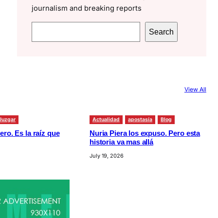
journalism and breaking reports
S
Search
e
a
r
c
View All
h
Juzgar
Actualidad
apostasía
Blog
ero. Es la raíz que
Nuria Piera los expuso. Pero esta
historia va mas allá
July 19, 2026