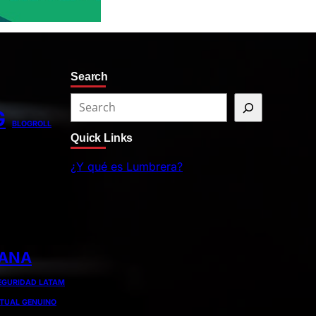
Search
S
G
e
BLOGROLL
Quick Links
a
r
¿Y qué es Lumbrera?
c
h
IANA
EGURIDAD LATAM
ITUAL GENUINO