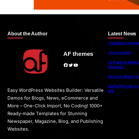
About the Author
Latest News
¿Sentiste o enten
¿Fe o estafa?
AF themes
La Pastora Habló:
Facebook
Twitter
YouTube
doctrina?
No es el dinero. E
Nuria Piera los e
Easy WordPress Websites Builder: Versatile
allá
Demos for Blogs, News, eCommerce and
More – One-Click Import, No Coding! 1000+
Ready-made Templates for Stunning
Newspaper, Magazine, Blog, and Publishing
Websites.