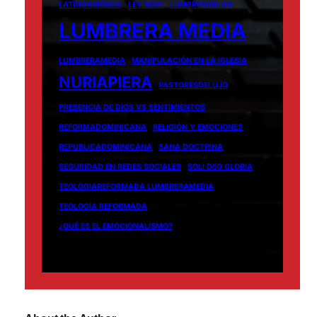
LATINOAMÉRICA
LEY NOKI
LUMBRERABLOG
LUMBRERA MEDIA
LUMBRERAMEDIA
MANIPULACIÓN EN LA IGLESIA
NURIAPIERA
PASTORESDELUJO
PRESENCIA DE DIOS VS SENTIMIENTOS
REFORMADOMINICANA
RELIGIÓN Y EMOCIONES
REPUBLICADOMINICANA
SANA DOCTRINA
SEGURIDAD EN REDES SOCIALES
SOLI DEO GLORIA
TEOLOGIAREFORMADA LUMBRERAMEDIA
TEOLOGÍA REFORMADA
¿QUÉ ES EL EMOCIONALISMO?