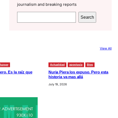
journalism and breaking reports
S
Search
e
a
r
c
View All
h
Juzgar
Actualidad
apostasía
Blog
ero. Es la raíz que
Nuria Piera los expuso. Pero esta
historia va mas allá
July 19, 2026