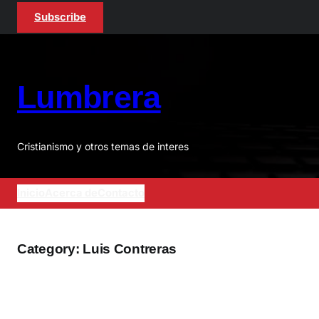
Skip
Subscribe
to
content
Lumbrera
Cristianismo y otros temas de interes
Inicio
Acerca de
Contacto
Category:
Luis Contreras