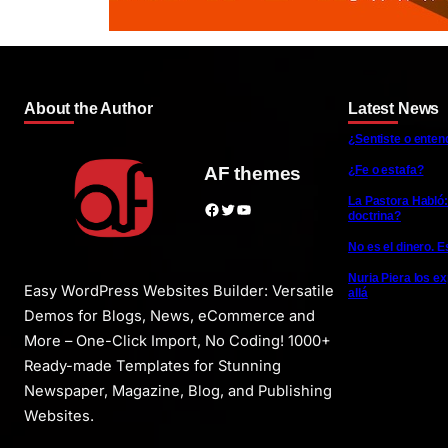
About the Author
Latest News
¿Sentiste o enten
¿Fe o estafa?
AF themes
La Pastora Habló:
Facebook
Twitter
YouTube
doctrina?
No es el dinero. E
Nuria Piera los e
Easy WordPress Websites Builder: Versatile
allá
Demos for Blogs, News, eCommerce and
More – One-Click Import, No Coding! 1000+
Ready-made Templates for Stunning
Newspaper, Magazine, Blog, and Publishing
Websites.