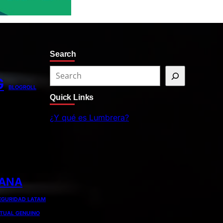
Search
S
G
e
BLOGROLL
Quick Links
a
r
¿Y qué es Lumbrera?
c
h
IANA
EGURIDAD LATAM
ITUAL GENUINO