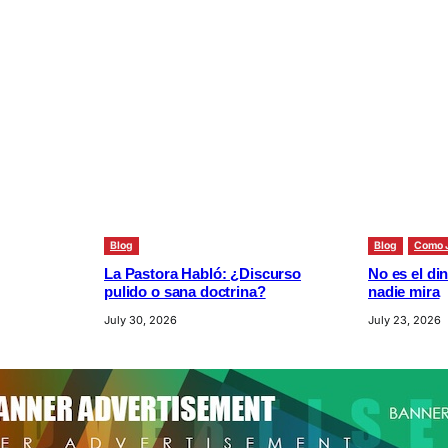
Blog
Blog
Como 
La Pastora Habló: ¿Discurso
No es el din
pulido o sana doctrina?
nadie mira
July 30, 2026
July 23, 2026