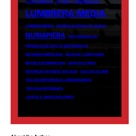
LATINOAMÉRICA
LEY NOKI
LUMBRERABLOG
LUMBRERA MEDIA
LUMBRERAMEDIA
MANIPULACIÓN EN LA IGLESIA
NURIAPIERA
PASTORESDELUJO
PRESENCIA DE DIOS VS SENTIMIENTOS
REFORMADOMINICANA
RELIGIÓN Y EMOCIONES
REPUBLICADOMINICANA
SANA DOCTRINA
SEGURIDAD EN REDES SOCIALES
SOLI DEO GLORIA
TEOLOGIAREFORMADA LUMBRERAMEDIA
TEOLOGÍA REFORMADA
¿QUÉ ES EL EMOCIONALISMO?