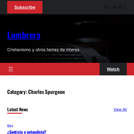
Skip
Facebook
X
YouTube
TikTok
Inst
Subscribe
to
content
Lumbrera
Cristianismo y otros temas de interes
Watch
Category:
Charles Spurgeon
Latest News
View All
Blog
¿Sentiste o entendiste?