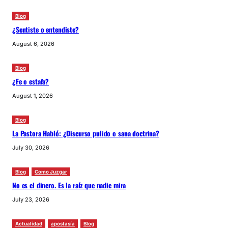
Blog
¿Sentiste o entendiste?
August 6, 2026
Blog
¿Fe o estafa?
August 1, 2026
Blog
La Pastora Habló: ¿Discurso pulido o sana doctrina?
July 30, 2026
Blog
Como Juzgar
No es el dinero. Es la raíz que nadie mira
July 23, 2026
Actualidad
apostasía
Blog