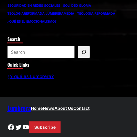
SEGURIDAD EN REDES SOCIALES
SOLI DEO GLORIA
TEOLOGIAREFORMADA LUMBRERAMEDIA
TEOLOGÍA REFORMADA
¿QUÉ ES EL EMOCIONALISMO?
Search
S
e
Quick Links
a
r
¿Y qué es Lumbrera?
c
h
Lumbrera
Home
News
About Us
Contact
Facebook
Twitter
YouTube
Subscribe