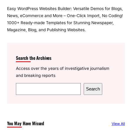
Easy WordPress Websites Builder: Versatile Demos for Blogs,
News, eCommerce and More – One-Click Import, No Coding!
1000+ Ready-made Templates for Stunning Newspaper,
Magazine, Blog, and Publishing Websites.
Search the Archives
Access over the years of investigative journalism
and breaking reports
S
Search
e
a
r
c
You May Have Missed
View All
h