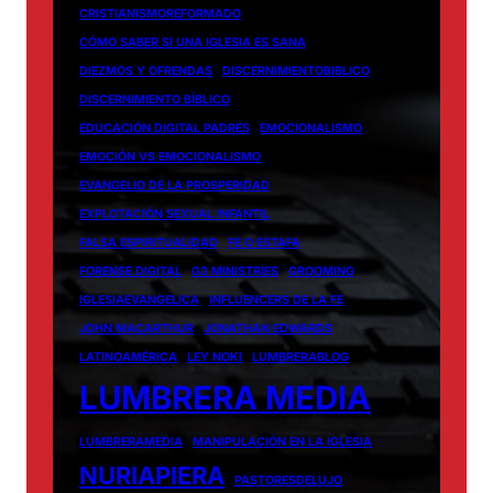
CRISTIANISMOREFORMADO
CÓMO SABER SI UNA IGLESIA ES SANA
DIEZMOS Y OFRENDAS
DISCERNIMIENTOBIBLICO
DISCERNIMIENTO BÍBLICO
EDUCACIÓN DIGITAL PADRES
EMOCIONALISMO
EMOCIÓN VS EMOCIONALISMO
EVANGELIO DE LA PROSPERIDAD
EXPLOTACIÓN SEXUAL INFANTIL
FALSA ESPIRITUALIDAD
FE O ESTAFA
FORENSE DIGITAL
G3 MINISTRIES
GROOMING
IGLESIAEVANGELICA
INFLUENCERS DE LA FE
JOHN MACARTHUR
JONATHAN EDWARDS
LATINOAMÉRICA
LEY NOKI
LUMBRERABLOG
LUMBRERA MEDIA
LUMBRERAMEDIA
MANIPULACIÓN EN LA IGLESIA
NURIAPIERA
PASTORESDELUJO