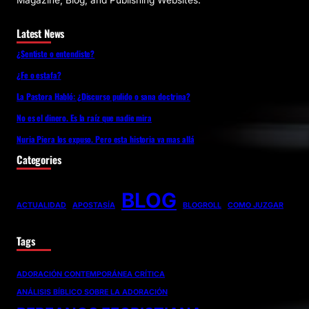
Magazine, Blog, and Publishing Websites.
Latest News
¿Sentiste o entendiste?
¿Fe o estafa?
La Pastora Habló: ¿Discurso pulido o sana doctrina?
No es el dinero. Es la raíz que nadie mira
Nuria Piera los expuso. Pero esta historia va mas allá
Categories
BLOG
ACTUALIDAD
APOSTASÍA
BLOGROLL
COMO JUZGAR
Tags
ADORACIÓN CONTEMPORÁNEA CRÍTICA
ANÁLISIS BÍBLICO SOBRE LA ADORACIÓN