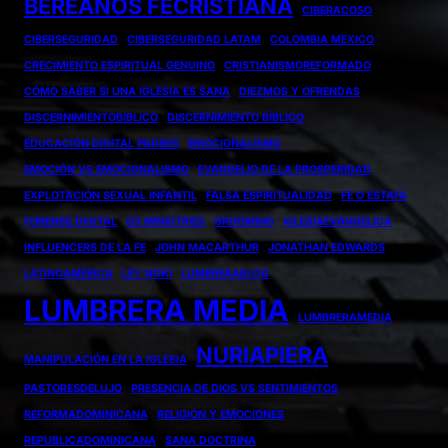
BEREANOS FECRISTIANA
CIBERACOSO
CIBERSEGURIDAD
CIBERSEGURIDAD LATAM
COLOMBIA MEXICO
CRECIMIENTO ESPIRITUAL GENUINO
CRISTIANISMOREFORMADO
CÓMO SABER SI UNA IGLESIA ES SANA
DIEZMOS Y OFRENDAS
DISCERNIMIENTOBIBLICO
DISCERNIMIENTO BÍBLICO
EDUCACIÓN DIGITAL PADRES
EMOCIONALISMO
EMOCIÓN VS EMOCIONALISMO
EVANGELIO DE LA PROSPERIDAD
EXPLOTACIÓN SEXUAL INFANTIL
FALSA ESPIRITUALIDAD
FE O ESTAFA
FORENSE DIGITAL
G3 MINISTRIES
GROOMING
IGLESIAEVANGELICA
INFLUENCERS DE LA FE
JOHN MACARTHUR
JONATHAN EDWARDS
LATINOAMÉRICA
LEY NOKI
LUMBRERABLOG
LUMBRERA MEDIA
LUMBRERAMEDIA
NURIAPIERA
MANIPULACIÓN EN LA IGLESIA
PASTORESDELUJO
PRESENCIA DE DIOS VS SENTIMIENTOS
REFORMADOMINICANA
RELIGIÓN Y EMOCIONES
REPUBLICADOMINICANA
SANA DOCTRINA