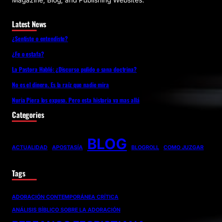
Magazine, Blog, and Publishing Websites.
Latest News
¿Sentiste o entendiste?
¿Fe o estafa?
La Pastora Habló: ¿Discurso pulido o sana doctrina?
No es el dinero. Es la raíz que nadie mira
Nuria Piera los expuso. Pero esta historia va mas allá
Categories
BLOG
ACTUALIDAD
APOSTASÍA
BLOGROLL
COMO JUZGAR
Tags
ADORACIÓN CONTEMPORÁNEA CRÍTICA
ANÁLISIS BÍBLICO SOBRE LA ADORACIÓN