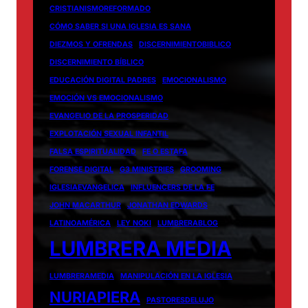
CRISTIANISMOREFORMADO
CÓMO SABER SI UNA IGLESIA ES SANA
DIEZMOS Y OFRENDAS
DISCERNIMIENTOBIBLICO
DISCERNIMIENTO BÍBLICO
EDUCACIÓN DIGITAL PADRES
EMOCIONALISMO
EMOCIÓN VS EMOCIONALISMO
EVANGELIO DE LA PROSPERIDAD
EXPLOTACIÓN SEXUAL INFANTIL
FALSA ESPIRITUALIDAD
FE O ESTAFA
FORENSE DIGITAL
G3 MINISTRIES
GROOMING
IGLESIAEVANGELICA
INFLUENCERS DE LA FE
JOHN MACARTHUR
JONATHAN EDWARDS
LATINOAMÉRICA
LEY NOKI
LUMBRERABLOG
LUMBRERA MEDIA
LUMBRERAMEDIA
MANIPULACIÓN EN LA IGLESIA
NURIAPIERA
PASTORESDELUJO