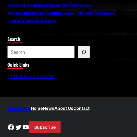
SEGURIDAD EN REDES SOCIALES
SOLI DEO GLORIA
TEOLOGIAREFORMADA LUMBRERAMEDIA
TEOLOGÍA REFORMADA
¿QUÉ ES EL EMOCIONALISMO?
Search
S
e
Quick Links
a
r
¿Y qué es Lumbrera?
c
h
Lumbrera
Home
News
About Us
Contact
Facebook
Twitter
YouTube
Subscribe