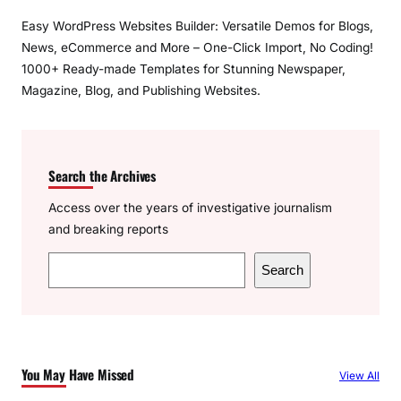
Easy WordPress Websites Builder: Versatile Demos for Blogs,
News, eCommerce and More – One-Click Import, No Coding!
1000+ Ready-made Templates for Stunning Newspaper,
Magazine, Blog, and Publishing Websites.
Search the Archives
Access over the years of investigative journalism
and breaking reports
S
Search
e
a
r
c
You May Have Missed
View All
h