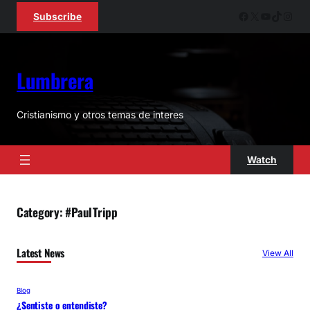
Skip
Facebook
X
YouTube
TikTok
Inst
Subscribe
to
content
Lumbrera
Cristianismo y otros temas de interes
Watch
Category:
#PaulTripp
Latest News
View All
Blog
¿Sentiste o entendiste?