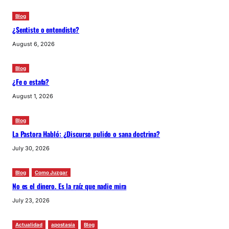
Blog
¿Sentiste o entendiste?
August 6, 2026
Blog
¿Fe o estafa?
August 1, 2026
Blog
La Pastora Habló: ¿Discurso pulido o sana doctrina?
July 30, 2026
Blog
Como Juzgar
No es el dinero. Es la raíz que nadie mira
July 23, 2026
Actualidad
apostasía
Blog