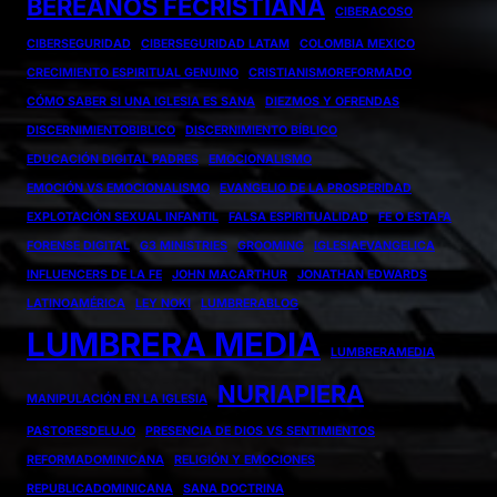
BEREANOS FECRISTIANA
CIBERACOSO
CIBERSEGURIDAD
CIBERSEGURIDAD LATAM
COLOMBIA MEXICO
CRECIMIENTO ESPIRITUAL GENUINO
CRISTIANISMOREFORMADO
CÓMO SABER SI UNA IGLESIA ES SANA
DIEZMOS Y OFRENDAS
DISCERNIMIENTOBIBLICO
DISCERNIMIENTO BÍBLICO
EDUCACIÓN DIGITAL PADRES
EMOCIONALISMO
EMOCIÓN VS EMOCIONALISMO
EVANGELIO DE LA PROSPERIDAD
EXPLOTACIÓN SEXUAL INFANTIL
FALSA ESPIRITUALIDAD
FE O ESTAFA
FORENSE DIGITAL
G3 MINISTRIES
GROOMING
IGLESIAEVANGELICA
INFLUENCERS DE LA FE
JOHN MACARTHUR
JONATHAN EDWARDS
LATINOAMÉRICA
LEY NOKI
LUMBRERABLOG
LUMBRERA MEDIA
LUMBRERAMEDIA
NURIAPIERA
MANIPULACIÓN EN LA IGLESIA
PASTORESDELUJO
PRESENCIA DE DIOS VS SENTIMIENTOS
REFORMADOMINICANA
RELIGIÓN Y EMOCIONES
REPUBLICADOMINICANA
SANA DOCTRINA