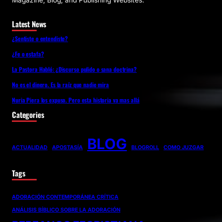
Magazine, Blog, and Publishing Websites.
Latest News
¿Sentiste o entendiste?
¿Fe o estafa?
La Pastora Habló: ¿Discurso pulido o sana doctrina?
No es el dinero. Es la raíz que nadie mira
Nuria Piera los expuso. Pero esta historia va mas allá
Categories
BLOG
ACTUALIDAD
APOSTASÍA
BLOGROLL
COMO JUZGAR
Tags
ADORACIÓN CONTEMPORÁNEA CRÍTICA
ANÁLISIS BÍBLICO SOBRE LA ADORACIÓN