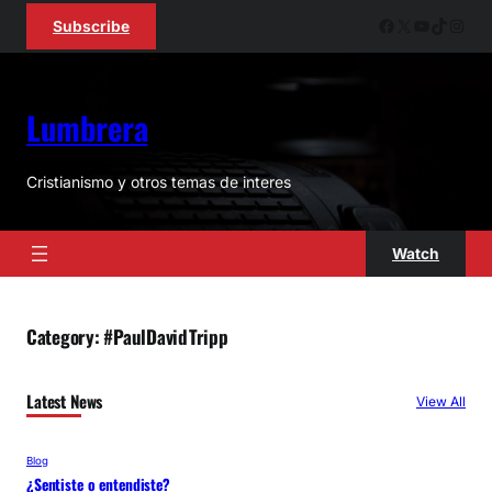
Skip
Facebook
X
YouTube
TikTok
Inst
Subscribe
to
content
Lumbrera
Cristianismo y otros temas de interes
Watch
Category:
#PaulDavidTripp
Latest News
View All
Blog
¿Sentiste o entendiste?