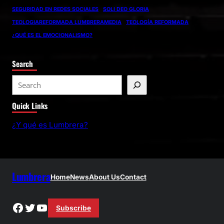
SEGURIDAD EN REDES SOCIALES
SOLI DEO GLORIA
TEOLOGIAREFORMADA LUMBRERAMEDIA
TEOLOGÍA REFORMADA
¿QUÉ ES EL EMOCIONALISMO?
Search
S
e
Quick Links
a
r
¿Y qué es Lumbrera?
c
h
Lumbrera
Home
News
About Us
Contact
Facebook
Twitter
YouTube
Subscribe