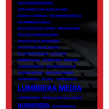
CRISTIANISMOREFORMADO
CÓMO SABER SI UNA IGLESIA ES SANA
DIEZMOS Y OFRENDAS
DISCERNIMIENTOBIBLICO
DISCERNIMIENTO BÍBLICO
EDUCACIÓN DIGITAL PADRES
EMOCIONALISMO
EMOCIÓN VS EMOCIONALISMO
EVANGELIO DE LA PROSPERIDAD
EXPLOTACIÓN SEXUAL INFANTIL
FALSA ESPIRITUALIDAD
FE O ESTAFA
FORENSE DIGITAL
G3 MINISTRIES
GROOMING
IGLESIAEVANGELICA
INFLUENCERS DE LA FE
JOHN MACARTHUR
JONATHAN EDWARDS
LATINOAMÉRICA
LEY NOKI
LUMBRERABLOG
LUMBRERA MEDIA
LUMBRERAMEDIA
MANIPULACIÓN EN LA IGLESIA
NURIAPIERA
PASTORESDELUJO