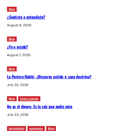
Blog
¿Sentiste o entendiste?
August 6, 2026
Blog
¿Fe o estafa?
August 1, 2026
Blog
La Pastora Habló: ¿Discurso pulido o sana doctrina?
July 30, 2026
Blog
Como Juzgar
No es el dinero. Es la raíz que nadie mira
July 23, 2026
Actualidad
apostasía
Blog