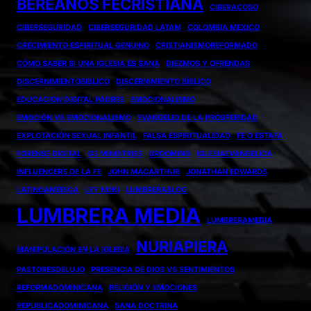
BEREANOS FECRISTIANA
CIBERACOSO
CIBERSEGURIDAD
CIBERSEGURIDAD LATAM
COLOMBIA MEXICO
CRECIMIENTO ESPIRITUAL GENUINO
CRISTIANISMOREFORMADO
CÓMO SABER SI UNA IGLESIA ES SANA
DIEZMOS Y OFRENDAS
DISCERNIMIENTOBIBLICO
DISCERNIMIENTO BÍBLICO
EDUCACIÓN DIGITAL PADRES
EMOCIONALISMO
EMOCIÓN VS EMOCIONALISMO
EVANGELIO DE LA PROSPERIDAD
EXPLOTACIÓN SEXUAL INFANTIL
FALSA ESPIRITUALIDAD
FE O ESTAFA
FORENSE DIGITAL
G3 MINISTRIES
GROOMING
IGLESIAEVANGELICA
INFLUENCERS DE LA FE
JOHN MACARTHUR
JONATHAN EDWARDS
LATINOAMÉRICA
LEY NOKI
LUMBRERABLOG
LUMBRERA MEDIA
LUMBRERAMEDIA
NURIAPIERA
MANIPULACIÓN EN LA IGLESIA
PASTORESDELUJO
PRESENCIA DE DIOS VS SENTIMIENTOS
REFORMADOMINICANA
RELIGIÓN Y EMOCIONES
REPUBLICADOMINICANA
SANA DOCTRINA