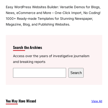
Easy WordPress Websites Builder: Versatile Demos for Blogs,
News, eCommerce and More – One-Click Import, No Coding!
1000+ Ready-made Templates for Stunning Newspaper,
Magazine, Blog, and Publishing Websites.
Search the Archives
Access over the years of investigative journalism
and breaking reports
S
Search
e
a
r
c
You May Have Missed
View All
h