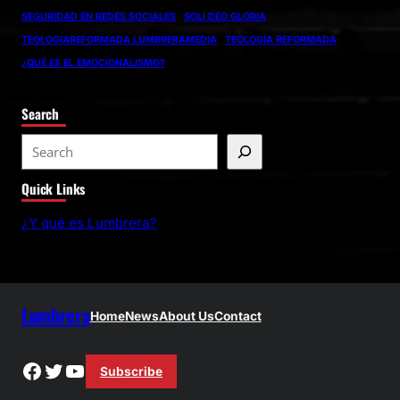
SEGURIDAD EN REDES SOCIALES
SOLI DEO GLORIA
TEOLOGIAREFORMADA LUMBRERAMEDIA
TEOLOGÍA REFORMADA
¿QUÉ ES EL EMOCIONALISMO?
Search
S
e
Quick Links
a
r
¿Y qué es Lumbrera?
c
h
Lumbrera
Home
News
About Us
Contact
Facebook
Twitter
YouTube
Subscribe