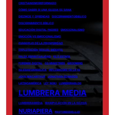
CRISTIANISMOREFORMADO
CÓMO SABER SI UNA IGLESIA ES SANA
DIEZMOS Y OFRENDAS
DISCERNIMIENTOBIBLICO
DISCERNIMIENTO BÍBLICO
EDUCACIÓN DIGITAL PADRES
EMOCIONALISMO
EMOCIÓN VS EMOCIONALISMO
EVANGELIO DE LA PROSPERIDAD
EXPLOTACIÓN SEXUAL INFANTIL
FALSA ESPIRITUALIDAD
FE O ESTAFA
FORENSE DIGITAL
G3 MINISTRIES
GROOMING
IGLESIAEVANGELICA
INFLUENCERS DE LA FE
JOHN MACARTHUR
JONATHAN EDWARDS
LATINOAMÉRICA
LEY NOKI
LUMBRERABLOG
LUMBRERA MEDIA
LUMBRERAMEDIA
MANIPULACIÓN EN LA IGLESIA
NURIAPIERA
PASTORESDELUJO