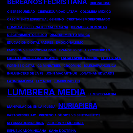
BEREANOS FECRISTIANA
CIBERACOSO
CIBERSEGURIDAD
CIBERSEGURIDAD LATAM
COLOMBIA MEXICO
CRECIMIENTO ESPIRITUAL GENUINO
CRISTIANISMOREFORMADO
CÓMO SABER SI UNA IGLESIA ES SANA
DIEZMOS Y OFRENDAS
DISCERNIMIENTOBIBLICO
DISCERNIMIENTO BÍBLICO
EDUCACIÓN DIGITAL PADRES
EMOCIONALISMO
EMOCIÓN VS EMOCIONALISMO
EVANGELIO DE LA PROSPERIDAD
EXPLOTACIÓN SEXUAL INFANTIL
FALSA ESPIRITUALIDAD
FE O ESTAFA
FORENSE DIGITAL
G3 MINISTRIES
GROOMING
IGLESIAEVANGELICA
INFLUENCERS DE LA FE
JOHN MACARTHUR
JONATHAN EDWARDS
LATINOAMÉRICA
LEY NOKI
LUMBRERABLOG
LUMBRERA MEDIA
LUMBRERAMEDIA
NURIAPIERA
MANIPULACIÓN EN LA IGLESIA
PASTORESDELUJO
PRESENCIA DE DIOS VS SENTIMIENTOS
REFORMADOMINICANA
RELIGIÓN Y EMOCIONES
REPUBLICADOMINICANA
SANA DOCTRINA