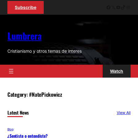
Skip
Facebook
X
YouTube
TikTok
Inst
Subscribe
to
content
Lumbrera
Cristianismo y otros temas de interes
Watch
Category:
#NatePickowicz
Latest News
View All
Blog
¿Sentiste o entendiste?