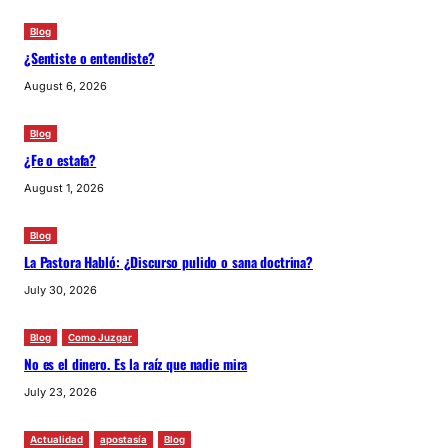
Blog
¿Sentiste o entendiste?
August 6, 2026
Blog
¿Fe o estafa?
August 1, 2026
Blog
La Pastora Habló: ¿Discurso pulido o sana doctrina?
July 30, 2026
Blog
Como Juzgar
No es el dinero. Es la raíz que nadie mira
July 23, 2026
Actualidad
apostasía
Blog