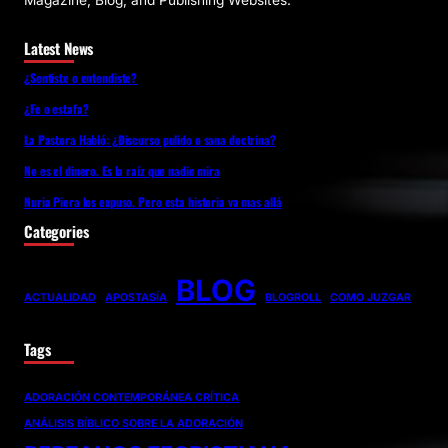
Magazine, Blog, and Publishing Websites.
Latest News
¿Sentiste o entendiste?
¿Fe o estafa?
La Pastora Habló: ¿Discurso pulido o sana doctrina?
No es el dinero. Es la raíz que nadie mira
Nuria Piera los expuso. Pero esta historia va mas allá
Categories
BLOG
ACTUALIDAD
APOSTASÍA
BLOGROLL
COMO JUZGAR
Tags
ADORACIÓN CONTEMPORÁNEA CRÍTICA
ANÁLISIS BÍBLICO SOBRE LA ADORACIÓN