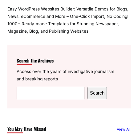
Easy WordPress Websites Builder: Versatile Demos for Blogs,
News, eCommerce and More – One-Click Import, No Coding!
1000+ Ready-made Templates for Stunning Newspaper,
Magazine, Blog, and Publishing Websites.
Search the Archives
Access over the years of investigative journalism
and breaking reports
S
Search
e
a
r
c
You May Have Missed
View All
h