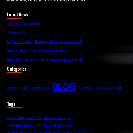
Magazine, Blog, and Publishing Websites.
Latest News
¿Sentiste o entendiste?
¿Fe o estafa?
La Pastora Habló: ¿Discurso pulido o sana doctrina?
No es el dinero. Es la raíz que nadie mira
Nuria Piera los expuso. Pero esta historia va mas allá
Categories
BLOG
ACTUALIDAD
APOSTASÍA
BLOGROLL
COMO JUZGAR
Tags
ADORACIÓN CONTEMPORÁNEA CRÍTICA
ANÁLISIS BÍBLICO SOBRE LA ADORACIÓN