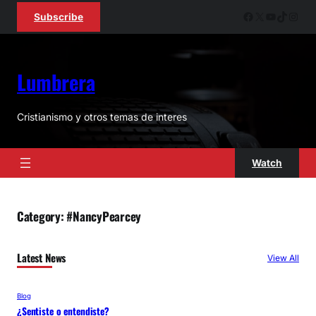
Skip
Facebook
X
YouTube
TikTok
Inst
Subscribe
to
content
Lumbrera
Cristianismo y otros temas de interes
Watch
Category:
#NancyPearcey
Latest News
View All
Blog
¿Sentiste o entendiste?