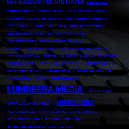
BEREANOS FECRISTIANA
CIBERACOSO
CIBERSEGURIDAD
CIBERSEGURIDAD LATAM
COLOMBIA MEXICO
CRECIMIENTO ESPIRITUAL GENUINO
CRISTIANISMOREFORMADO
CÓMO SABER SI UNA IGLESIA ES SANA
DIEZMOS Y OFRENDAS
DISCERNIMIENTOBIBLICO
DISCERNIMIENTO BÍBLICO
EDUCACIÓN DIGITAL PADRES
EMOCIONALISMO
EMOCIÓN VS EMOCIONALISMO
EVANGELIO DE LA PROSPERIDAD
EXPLOTACIÓN SEXUAL INFANTIL
FALSA ESPIRITUALIDAD
FE O ESTAFA
FORENSE DIGITAL
G3 MINISTRIES
GROOMING
IGLESIAEVANGELICA
INFLUENCERS DE LA FE
JOHN MACARTHUR
JONATHAN EDWARDS
LATINOAMÉRICA
LEY NOKI
LUMBRERABLOG
LUMBRERA MEDIA
LUMBRERAMEDIA
NURIAPIERA
MANIPULACIÓN EN LA IGLESIA
PASTORESDELUJO
PRESENCIA DE DIOS VS SENTIMIENTOS
REFORMADOMINICANA
RELIGIÓN Y EMOCIONES
REPUBLICADOMINICANA
SANA DOCTRINA