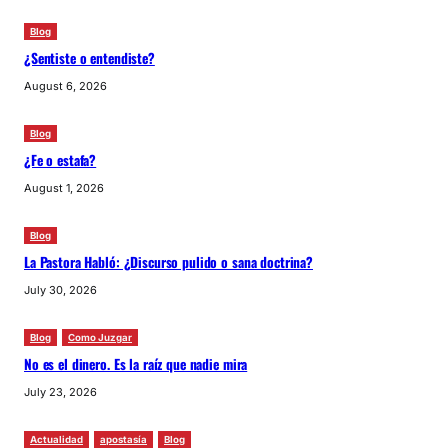
Blog
¿Sentiste o entendiste?
August 6, 2026
Blog
¿Fe o estafa?
August 1, 2026
Blog
La Pastora Habló: ¿Discurso pulido o sana doctrina?
July 30, 2026
Blog
Como Juzgar
No es el dinero. Es la raíz que nadie mira
July 23, 2026
Actualidad
apostasía
Blog