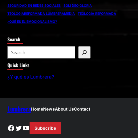
SEGURIDAD EN REDES SOCIALES
SOLI DEO GLORIA
TEOLOGIAREFORMADA LUMBRERAMEDIA
TEOLOGÍA REFORMADA
¿QUÉ ES EL EMOCIONALISMO?
Search
S
e
Quick Links
a
r
¿Y qué es Lumbrera?
c
h
Lumbrera
Home
News
About Us
Contact
Facebook
Twitter
YouTube
Subscribe