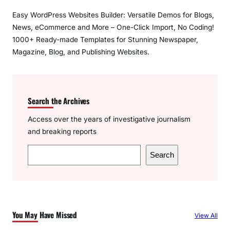
Easy WordPress Websites Builder: Versatile Demos for Blogs,
News, eCommerce and More – One-Click Import, No Coding!
1000+ Ready-made Templates for Stunning Newspaper,
Magazine, Blog, and Publishing Websites.
Search the Archives
Access over the years of investigative journalism
and breaking reports
S
Search
e
a
r
c
You May Have Missed
View All
h