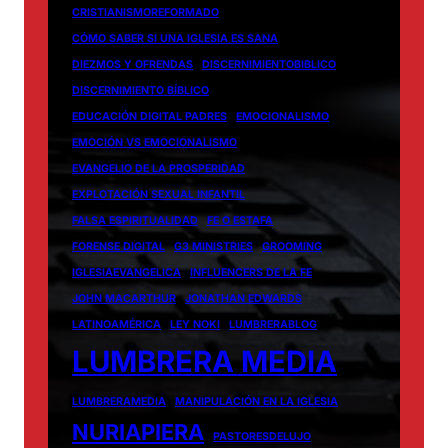
CRISTIANISMOREFORMADO
CÓMO SABER SI UNA IGLESIA ES SANA
DIEZMOS Y OFRENDAS
DISCERNIMIENTOBIBLICO
DISCERNIMIENTO BÍBLICO
EDUCACIÓN DIGITAL PADRES
EMOCIONALISMO
EMOCIÓN VS EMOCIONALISMO
EVANGELIO DE LA PROSPERIDAD
EXPLOTACIÓN SEXUAL INFANTIL
FALSA ESPIRITUALIDAD
FE O ESTAFA
FORENSE DIGITAL
G3 MINISTRIES
GROOMING
IGLESIAEVANGELICA
INFLUENCERS DE LA FE
JOHN MACARTHUR
JONATHAN EDWARDS
LATINOAMÉRICA
LEY NOKI
LUMBRERABLOG
LUMBRERA MEDIA
LUMBRERAMEDIA
MANIPULACIÓN EN LA IGLESIA
NURIAPIERA
PASTORESDELUJO