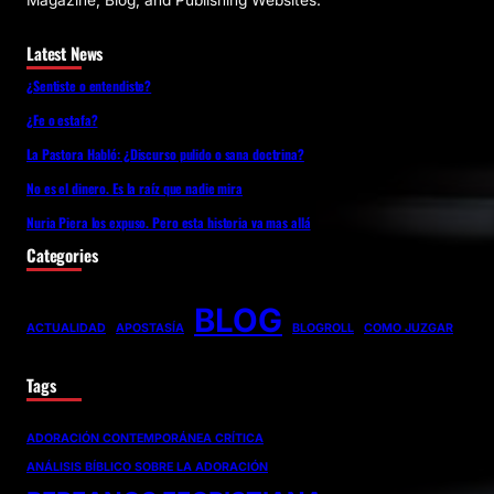
Magazine, Blog, and Publishing Websites.
Latest News
¿Sentiste o entendiste?
¿Fe o estafa?
La Pastora Habló: ¿Discurso pulido o sana doctrina?
No es el dinero. Es la raíz que nadie mira
Nuria Piera los expuso. Pero esta historia va mas allá
Categories
BLOG
ACTUALIDAD
APOSTASÍA
BLOGROLL
COMO JUZGAR
Tags
ADORACIÓN CONTEMPORÁNEA CRÍTICA
ANÁLISIS BÍBLICO SOBRE LA ADORACIÓN