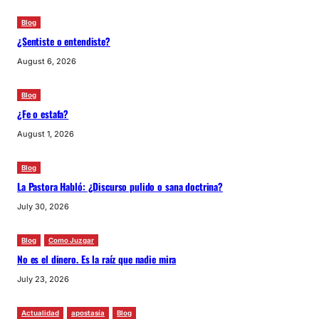
Blog
¿Sentiste o entendiste?
August 6, 2026
Blog
¿Fe o estafa?
August 1, 2026
Blog
La Pastora Habló: ¿Discurso pulido o sana doctrina?
July 30, 2026
Blog
Como Juzgar
No es el dinero. Es la raíz que nadie mira
July 23, 2026
Actualidad
apostasía
Blog