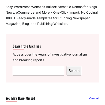
Easy WordPress Websites Builder: Versatile Demos for Blogs,
News, eCommerce and More – One-Click Import, No Coding!
1000+ Ready-made Templates for Stunning Newspaper,
Magazine, Blog, and Publishing Websites.
Search the Archives
Access over the years of investigative journalism
and breaking reports
S
Search
e
a
r
c
You May Have Missed
View All
h