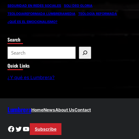
SEGURIDAD EN REDES SOCIALES
SOLI DEO GLORIA
TEOLOGIAREFORMADA LUMBRERAMEDIA
TEOLOGÍA REFORMADA
¿QUÉ ES EL EMOCIONALISMO?
Search
S
e
Quick Links
a
r
¿Y qué es Lumbrera?
c
h
Lumbrera
Home
News
About Us
Contact
Facebook
Twitter
YouTube
Subscribe