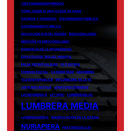
CRISTIANISMOREFORMADO
CÓMO SABER SI UNA IGLESIA ES SANA
DIEZMOS Y OFRENDAS
DISCERNIMIENTOBIBLICO
DISCERNIMIENTO BÍBLICO
EDUCACIÓN DIGITAL PADRES
EMOCIONALISMO
EMOCIÓN VS EMOCIONALISMO
EVANGELIO DE LA PROSPERIDAD
EXPLOTACIÓN SEXUAL INFANTIL
FALSA ESPIRITUALIDAD
FE O ESTAFA
FORENSE DIGITAL
G3 MINISTRIES
GROOMING
IGLESIAEVANGELICA
INFLUENCERS DE LA FE
JOHN MACARTHUR
JONATHAN EDWARDS
LATINOAMÉRICA
LEY NOKI
LUMBRERABLOG
LUMBRERA MEDIA
LUMBRERAMEDIA
MANIPULACIÓN EN LA IGLESIA
NURIAPIERA
PASTORESDELUJO