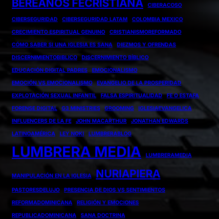
BEREANOS FECRISTIANA
CIBERACOSO
CIBERSEGURIDAD
CIBERSEGURIDAD LATAM
COLOMBIA MEXICO
CRECIMIENTO ESPIRITUAL GENUINO
CRISTIANISMOREFORMADO
CÓMO SABER SI UNA IGLESIA ES SANA
DIEZMOS Y OFRENDAS
DISCERNIMIENTOBIBLICO
DISCERNIMIENTO BÍBLICO
EDUCACIÓN DIGITAL PADRES
EMOCIONALISMO
EMOCIÓN VS EMOCIONALISMO
EVANGELIO DE LA PROSPERIDAD
EXPLOTACIÓN SEXUAL INFANTIL
FALSA ESPIRITUALIDAD
FE O ESTAFA
FORENSE DIGITAL
G3 MINISTRIES
GROOMING
IGLESIAEVANGELICA
INFLUENCERS DE LA FE
JOHN MACARTHUR
JONATHAN EDWARDS
LATINOAMÉRICA
LEY NOKI
LUMBRERABLOG
LUMBRERA MEDIA
LUMBRERAMEDIA
NURIAPIERA
MANIPULACIÓN EN LA IGLESIA
PASTORESDELUJO
PRESENCIA DE DIOS VS SENTIMIENTOS
REFORMADOMINICANA
RELIGIÓN Y EMOCIONES
REPUBLICADOMINICANA
SANA DOCTRINA