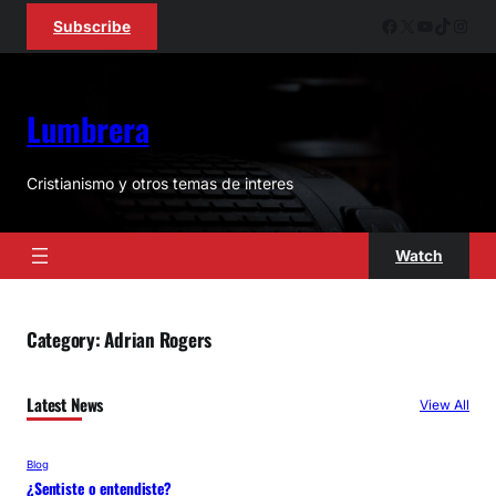
Skip
Facebook
X
YouTube
TikTok
Inst
Subscribe
to
content
Lumbrera
Cristianismo y otros temas de interes
Watch
Category:
Adrian Rogers
Latest News
View All
Blog
¿Sentiste o entendiste?