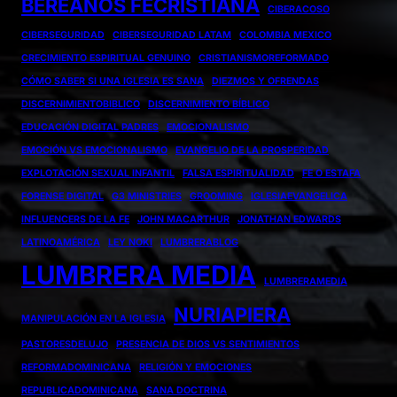
BEREANOS FECRISTIANA
CIBERACOSO
CIBERSEGURIDAD
CIBERSEGURIDAD LATAM
COLOMBIA MEXICO
CRECIMIENTO ESPIRITUAL GENUINO
CRISTIANISMOREFORMADO
CÓMO SABER SI UNA IGLESIA ES SANA
DIEZMOS Y OFRENDAS
DISCERNIMIENTOBIBLICO
DISCERNIMIENTO BÍBLICO
EDUCACIÓN DIGITAL PADRES
EMOCIONALISMO
EMOCIÓN VS EMOCIONALISMO
EVANGELIO DE LA PROSPERIDAD
EXPLOTACIÓN SEXUAL INFANTIL
FALSA ESPIRITUALIDAD
FE O ESTAFA
FORENSE DIGITAL
G3 MINISTRIES
GROOMING
IGLESIAEVANGELICA
INFLUENCERS DE LA FE
JOHN MACARTHUR
JONATHAN EDWARDS
LATINOAMÉRICA
LEY NOKI
LUMBRERABLOG
LUMBRERA MEDIA
LUMBRERAMEDIA
NURIAPIERA
MANIPULACIÓN EN LA IGLESIA
PASTORESDELUJO
PRESENCIA DE DIOS VS SENTIMIENTOS
REFORMADOMINICANA
RELIGIÓN Y EMOCIONES
REPUBLICADOMINICANA
SANA DOCTRINA