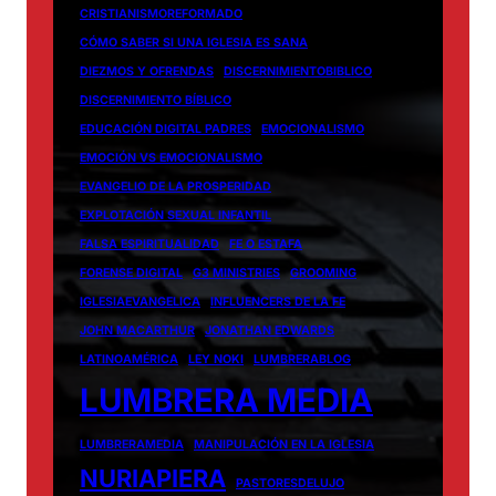
CRISTIANISMOREFORMADO
CÓMO SABER SI UNA IGLESIA ES SANA
DIEZMOS Y OFRENDAS
DISCERNIMIENTOBIBLICO
DISCERNIMIENTO BÍBLICO
EDUCACIÓN DIGITAL PADRES
EMOCIONALISMO
EMOCIÓN VS EMOCIONALISMO
EVANGELIO DE LA PROSPERIDAD
EXPLOTACIÓN SEXUAL INFANTIL
FALSA ESPIRITUALIDAD
FE O ESTAFA
FORENSE DIGITAL
G3 MINISTRIES
GROOMING
IGLESIAEVANGELICA
INFLUENCERS DE LA FE
JOHN MACARTHUR
JONATHAN EDWARDS
LATINOAMÉRICA
LEY NOKI
LUMBRERABLOG
LUMBRERA MEDIA
LUMBRERAMEDIA
MANIPULACIÓN EN LA IGLESIA
NURIAPIERA
PASTORESDELUJO