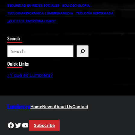
SEGURIDAD EN REDES SOCIALES
SOLI DEO GLORIA
TEOLOGIAREFORMADA LUMBRERAMEDIA
TEOLOGÍA REFORMADA
¿QUÉ ES EL EMOCIONALISMO?
Search
S
e
Quick Links
a
r
¿Y qué es Lumbrera?
c
h
Lumbrera
Home
News
About Us
Contact
Facebook
Twitter
YouTube
Subscribe