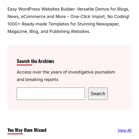
Easy WordPress Websites Builder: Versatile Demos for Blogs,
News, eCommerce and More – One-Click Import, No Coding!
1000+ Ready-made Templates for Stunning Newspaper,
Magazine, Blog, and Publishing Websites.
Search the Archives
Access over the years of investigative journalism
and breaking reports
S
Search
e
a
r
c
You May Have Missed
View All
h