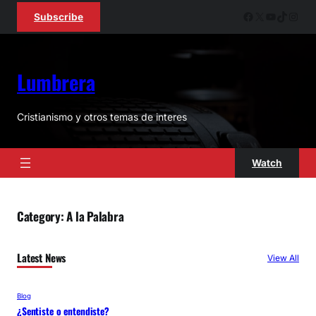
Skip
Facebook
X
YouTube
TikTok
Inst
Subscribe
to
content
Lumbrera
Cristianismo y otros temas de interes
Watch
Category:
A la Palabra
Latest News
View All
Blog
¿Sentiste o entendiste?