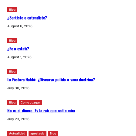
Blog
¿Sentiste o entendiste?
August 6, 2026
Blog
¿Fe o estafa?
August 1, 2026
Blog
La Pastora Habló: ¿Discurso pulido o sana doctrina?
July 30, 2026
Blog
Como Juzgar
No es el dinero. Es la raíz que nadie mira
July 23, 2026
Actualidad
apostasía
Blog