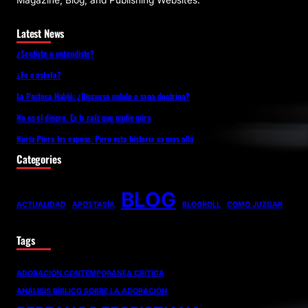
Magazine, Blog, and Publishing Websites.
Latest News
¿Sentiste o entendiste?
¿Fe o estafa?
La Pastora Habló: ¿Discurso pulido o sana doctrina?
No es el dinero. Es la raíz que nadie mira
Nuria Piera los expuso. Pero esta historia va mas allá
Categories
BLOG
ACTUALIDAD
APOSTASÍA
BLOGROLL
COMO JUZGAR
Tags
ADORACIÓN CONTEMPORÁNEA CRÍTICA
ANÁLISIS BÍBLICO SOBRE LA ADORACIÓN